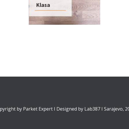
Klasa
pyright by Parket Expert I Designed by Lab387 I Sarajevo, 2