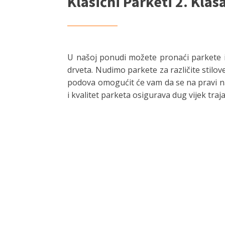
Klasični Parketi 2. Klas
U našoj ponudi možete pronaći parkete iz
drveta. Nudimo parkete za različite stilo
podova omogućit će vam da se na pravi nači
i kvalitet parketa osigurava dug vijek tr