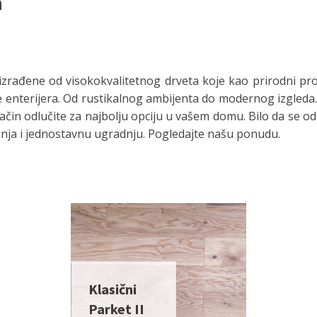
a
rađene od visokokvalitetnog drveta koje kao prirodni proizv
ve enterijera. Od rustikalnog ambijenta do modernog izgleda.
n odlučite za najbolju opciju u vašem domu. Bilo da se odluč
ajanja i jednostavnu ugradnju. Pogledajte našu ponudu.
Klasični
Parket II