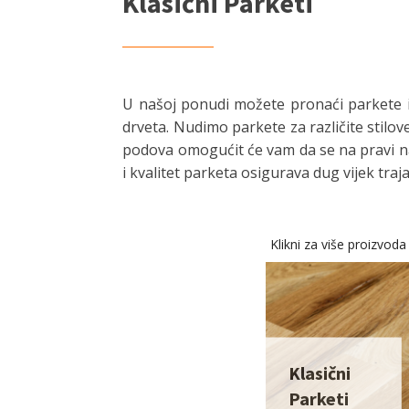
Klasični Parketi
U našoj ponudi možete pronaći parkete iz
drveta. Nudimo parkete za različite stilo
podova omogućit će vam da se na pravi nači
i kvalitet parketa osigurava dug vijek tr
Klikni za više proizvoda
Klasični
Parketi