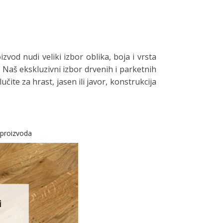
od nudi veliki izbor oblika, boja i vrsta
 Naš ekskluzivni izbor drvenih i parketnih
ite za hrast, jasen ili javor, konstrukcija
e proizvoda
i
i