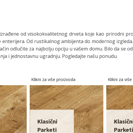
rađene od visokokvalitetnog drveta koje kao prirodni proizv
ve enterijera. Od rustikalnog ambijenta do modernog izgleda.
n odlučite za najbolju opciju u vašem domu. Bilo da se odluč
ajanja i jednostavnu ugradnju. Pogledajte našu ponudu.
Klikni za više proizvoda
Klikni za viš
Klasični
Klasičn
Parketi
Parket