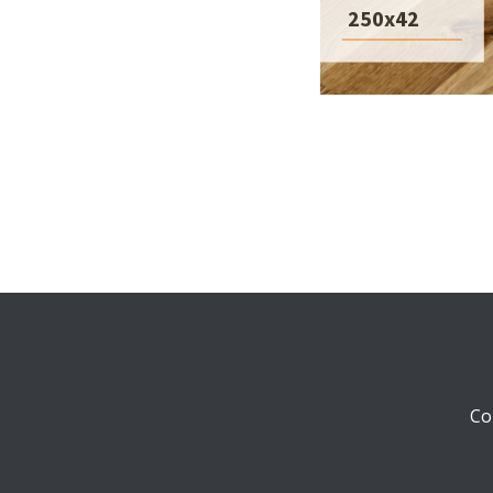
250x42
Co