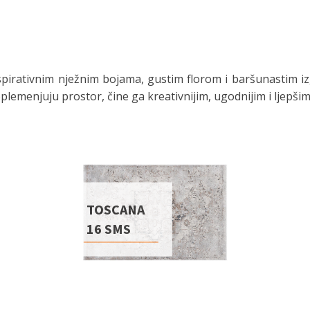
spirativnim nježnim bojama, gustim florom i baršunastim iz
lemenjuju prostor, čine ga kreativnijim, ugodnijim i ljepšim
TOSCANA
16 SMS