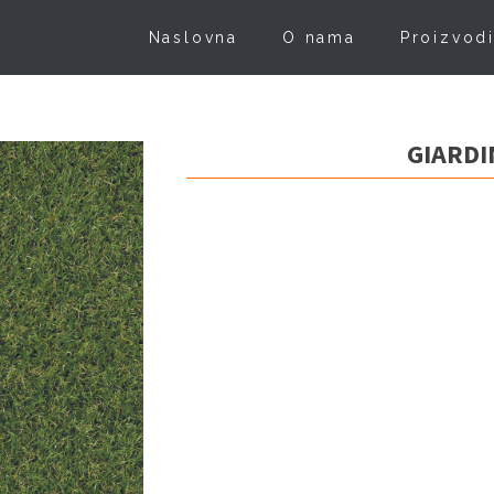
Naslovna
O nama
Proizvod
GIARDI