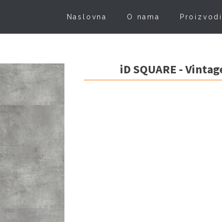
Naslovna
O nama
Proizvod
iD SQUARE - Vintag