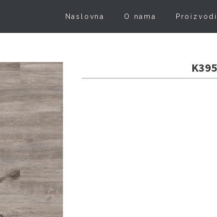
Naslovna
O nama
Proizvod
K39