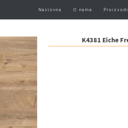
Naslovna
O nama
Proizvod
K4381 Eiche Fr