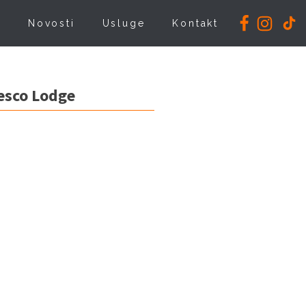
i
Novosti
Usluge
Kontakt
esco Lodge