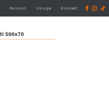
i
Novosti
Usluge
Kontakt
eti 500x70