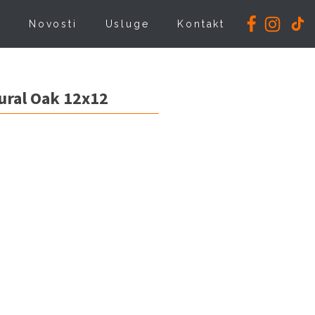
i
Novosti
Usluge
Kontakt
ural Oak 12x12