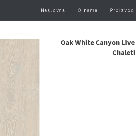
Naslovna
O nama
Proizvod
Oak White Canyon Live
Chalet