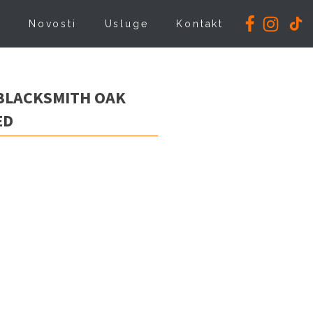
i
Novosti
Usluge
Kontakt
 BLACKSMITH OAK
ED