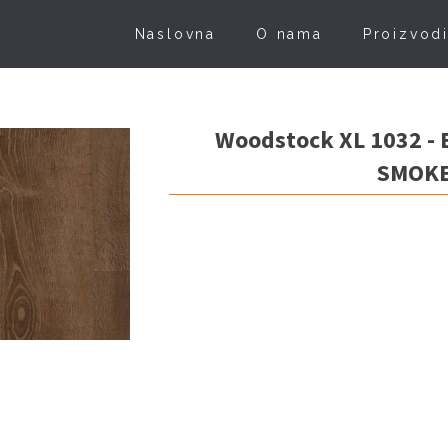
Naslovna
O nama
Proizvod
Woodstock XL 1032 -
SMOK