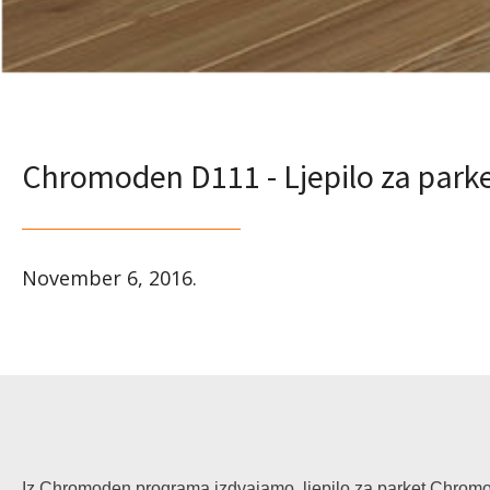
Chromoden D111 - Ljepilo za park
November 6, 2016
.
Iz Chromoden programa izdvajamo ljepilo za parket Chromode