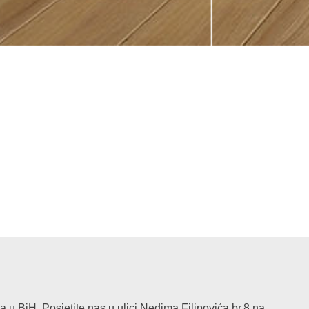
 BiH. Posjetite nas u ulici Nedima Filipovića br.8 na