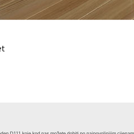
et
n D111 koje kod nas možete dobiti po najpovoljnijim cijenama u