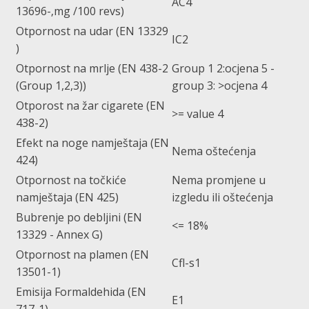
AC4
13696-‚mg /100 revs)
Otpornost na udar (EN 13329
IC2
)
Otpornost na mrlje (EN 438-2
Group 1 2:ocjena 5 -
(Group 1,2,3))
group 3: >ocjena 4
Otporost na žar cigarete (EN
>= value 4
438-2)
Efekt na noge namještaja (EN
Nema oštećenja
424)
Otpornost na točkiće
Nema promjene u
namještaja (EN 425)
izgledu ili oštećenja
Bubrenje po debljini (EN
<= 18%
13329 - Annex G)
Otpornost na plamen (EN
Cfl-s1
13501-1)
Emisija Formaldehida (EN
E1