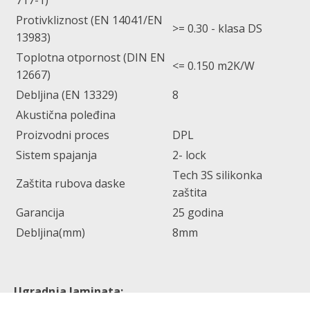
717-1)
Protivkliznost (EN 14041/EN
>= 0.30 - klasa DS
13983)
Toplotna otpornost (DIN EN
<= 0.150 m2K/W
12667)
Debljina (EN 13329)
8
Akustična poleđina
Proizvodni proces
DPL
Sistem spajanja
2- lock
Tech 3S silikonka
Zaštita rubova daske
zaštita
Garancija
25 godina
Debljina(mm)
8mm
Ugradnja laminata: