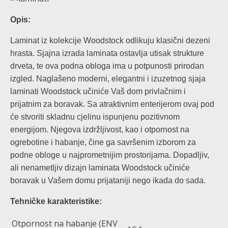
Opis:
Laminat iz kolekcije Woodstock odlikuju klasični dezeni
hrasta. Sjajna izrada laminata ostavlja utisak strukture
drveta, te ova podna obloga ima u potpunosti prirodan
izgled. Naglašeno moderni, elegantni i izuzetnog sjaja
laminati Woodstock učiniće Vaš dom privlačnim i
prijatnim za boravak. Sa atraktivnim enterijerom ovaj pod
će stvoriti skladnu cjelinu ispunjenu pozitivnom
energijom. Njegova izdržljivost, kao i otpornost na
ogrebotine i habanje, čine ga savršenim izborom za
podne obloge u najprometnijim prostorijama. Dopadljiv,
ali nenametljiv dizajn laminata Woodstock učiniće
boravak u Vašem domu prijataniji nego ikada do sada.
Tehničke karakteristike:
Otpornost na habanje (ENV