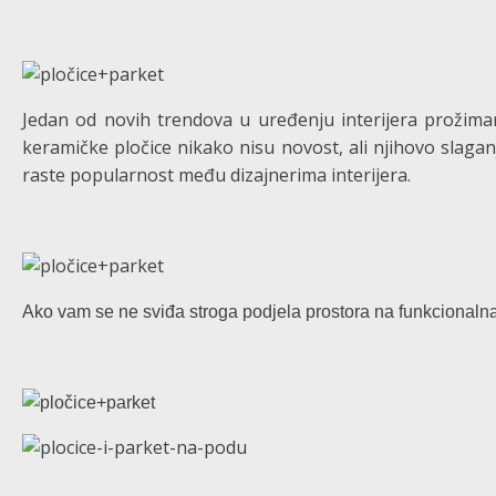
Jedan od novih trendova u uređenju interijera prožiman
keramičke pločice nikako nisu novost, ali njihovo slaga
raste popularnost među dizajnerima interijera.
Ako vam se ne sviđa stroga podjela prostora na funkcionalna 