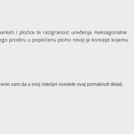
parketi i pločice te razigranost uređenja. Heksagonalne
 nego prodiru u popločenu plohu noviji je koncept kojemu
žemo vam da u svoj interijer uvedete ovaj pomaknuti detalj.