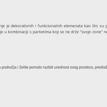
je je dekorativnih i funkcionalnih elemenata kao što su 
nje u kombinaciji s parketima koji se ne drže "svoje zone"
područja i želite pomalo razbiti urednost svog prostora, predla