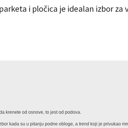
rketa i pločica je idealan izbor za 
da krenete od osnove, to jest od podova.
zbor kada su u pitanju podne obloge, a trend koji je privukao mn