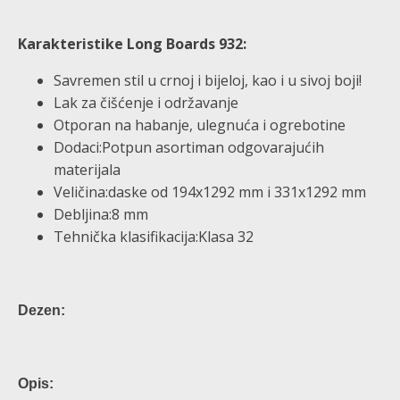
Karakteristike Long Boards 932:
Savremen stil u crnoj i bijeloj, kao i u sivoj boji!
Lak za čišćenje i održavanje
Otporan na habanje, ulegnuća i ogrebotine
Dodaci:Potpun asortiman odgovarajućih
materijala
Veličina:daske od 194x1292 mm i 331x1292 mm
Debljina:8 mm
Tehnička klasifikacija:Klasa 32
Dezen:
Opis: