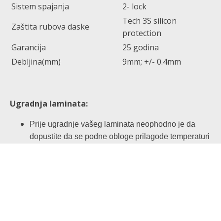
Sistem spajanja
2- lock
Tech 3S silicon
Zaštita rubova daske
protection
Garancija
25 godina
Debljina(mm)
9mm; +/- 0.4mm
Ugradnja laminata:
Prije ugradnje vašeg laminata neophodno je da
dopustite da se podne obloge prilagode temperaturi
prostorije u kojoj će biti montirane.
Upakovane daske laminata treba ostaviti da stoje u
prostoriji najmanje 48 sati prije montaže.
Dok se vaše podne obloge aklimatizuju, iskoristite
priliku da odredite pravac montaže! Uvek treba uzeti
u obzir izvor svetlosti i dužinu prostorije.