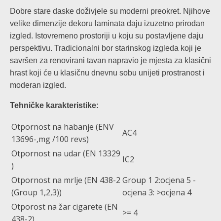
Dobre stare daske doživjele su moderni preokret. Njihove
velike dimenzije dekoru laminata daju izuzetno prirodan
izgled. Istovremeno prostoriji u koju su postavljene daju
perspektivu. Tradicionalni bor starinskog izgleda koji je
savršen za renovirani tavan napravio je mjesta za klasični
hrast koji će u klasičnu dnevnu sobu unijeti prostranost i
moderan izgled.
Tehničke karakteristike:
Otpornost na habanje (ENV
AC4
13696-‚mg /100 revs)
Otpornost na udar (EN 13329
IC2
)
Otpornost na mrlje (EN 438-2
Group 1 2:ocjena 5 -
(Group 1,2,3))
ocjena 3: >ocjena 4
Otporost na žar cigarete (EN
>= 4
438-2)