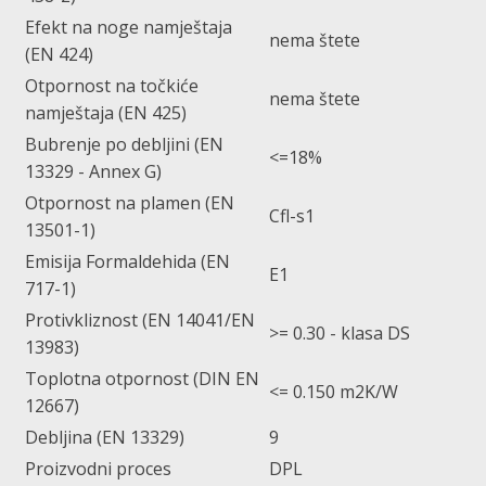
Efekt na noge namještaja
nema štete
(EN 424)
Otpornost na točkiće
nema štete
namještaja (EN 425)
Bubrenje po debljini (EN
<=18%
13329 - Annex G)
Otpornost na plamen (EN
Cfl-s1
13501-1)
Emisija Formaldehida (EN
E1
717-1)
Protivkliznost (EN 14041/EN
>= 0.30 - klasa DS
13983)
Toplotna otpornost (DIN EN
<= 0.150 m2K/W
12667)
Debljina (EN 13329)
9
Proizvodni proces
DPL