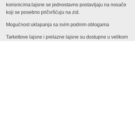
korisnicima:lajsne se jednostavno postavljaju na nosače
koji se posebno pričvršćuju na zid.
Mogućnost uklapanja sa svim podnim oblogama
Tarkettove lajsne i prelazne lajsne su dostupne u velikom
broju različitih stilova i boja tako da mogu da se uklope sa
bilo kojim drvenim podom.
Savršen završni izgled
Naše prelazne lajsne spajaju područja s drvenim
podovima, spajaju drvene podne obloge s drugim podnim
oblogama, prave prelaze između podova ili različitih
visina, a omogućavaju i da se drveni podovi ugrade u
svakoj prostoriji u kući, čak i na stepenicama.
Dezeni: