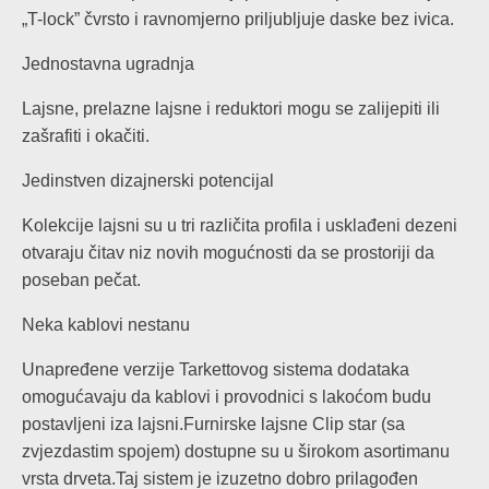
„T-lock” čvrsto i ravnomjerno priljubljuje daske bez ivica.
Jednostavna ugradnja
Lajsne, prelazne lajsne i reduktori mogu se zalijepiti ili
zašrafiti i okačiti.
Jedinstven dizajnerski potencijal
Kolekcije lajsni su u tri različita profila i usklađeni dezeni
otvaraju čitav niz novih mogućnosti da se prostoriji da
poseban pečat.
Neka kablovi nestanu
Unapređene verzije Tarkettovog sistema dodataka
omogućavaju da kablovi i provodnici s lakoćom budu
postavljeni iza lajsni.Furnirske lajsne Clip star (sa
zvjezdastim spojem) dostupne su u širokom asortimanu
vrsta drveta.Taj sistem je izuzetno dobro prilagođen