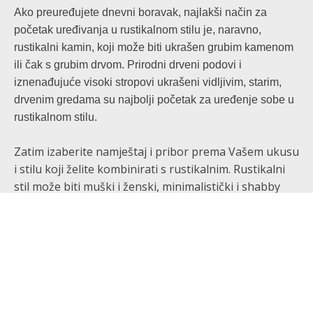
Ako preuređujete dnevni boravak, najlakši način za
početak uređivanja u rustikalnom stilu je, naravno,
rustikalni kamin, koji može biti ukrašen grubim kamenom
ili čak s grubim drvom. Prirodni drveni podovi i
iznenađujuće visoki stropovi ukrašeni vidljivim, starim,
drvenim gredama su najbolji početak za uređenje sobe u
rustikalnom stilu.
Zatim izaberite namještaj i pribor prema Vašem ukusu
i stilu koji želite kombinirati s rustikalnim. Rustikalni
stil može biti muški i ženski, minimalistički i shabby
chic, lovački i morski.