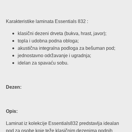
Karakteristike laminata Essentials 832 :
klasični dezeni drveta (bukva, hrast, javor);
topla i udobna podna obloga;
akustična integralna podloga za bešuman pod;
jednostavno održavanje i ugradnja;
idelan za spavaću sobu.
Dezen:
Opis:
Laminat iz kolekcije Essentials832 predstavlja idealan
pod za osobe koje teže klasičnim dezenima podnih