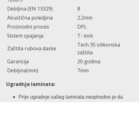
Debljina (EN 13329)
8
Akustična poledjina
2.2mm
Proizvodni proces
DPL
Sistem spajanja
T- lock
Tech 3S silikonska
Zaštita rubova daske
zaštita
Garancija
20 godina
Debljina(mm)
7mm
Ugradnja laminata:
Prije ugradnje vašeg laminata neophodno je da
dopustite da se podne obloge prilagode temperaturi
prostorije u kojoj će biti montirane.
Upakovane daske laminata treba ostaviti da stoje u
prostoriji najmanje 48 sati prije montaže.
Dok se vaše podne obloge aklimatizuju, iskoristite