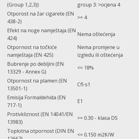
(Group 1,2,3))
group 3: >ocjena 4
Otporost na žar cigarete (EN
>= 4
438-2)
Efekt na noge namještaja (EN
Nema oštećenja
424)
Otpornost na točkiće
Nema promjene u
namještaja (EN 425)
izgledu ili oštećenja
Bubrenje po debljini (EN
<= 18%
13329 - Annex G)
Otpornost na plamen (EN
Cfl-s1
13501-1)
Emisija Formaldehida (EN
E1
717-1)
Protivkliznost (EN 14041/EN
>= 0.30 - klasa DS
13983)
Toplotna otpornost (DIN EN
<= 0.150 m2K/W
12667)