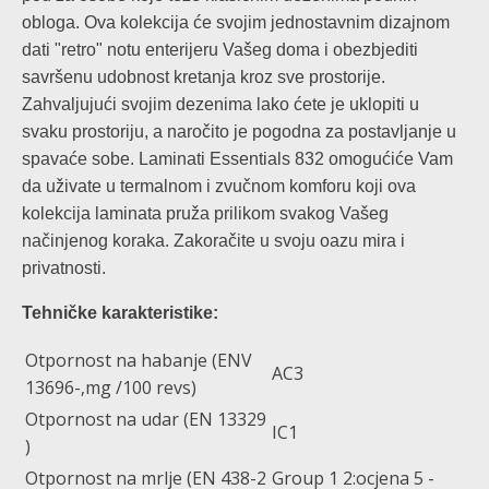
obloga. Ova kolekcija će svojim jednostavnim dizajnom
dati "retro" notu enterijeru Vašeg doma i obezbjediti
savršenu udobnost kretanja kroz sve prostorije.
Zahvaljujući svojim dezenima lako ćete je uklopiti u
svaku prostoriju, a naročito je pogodna za postavljanje u
spavaće sobe. Laminati Essentials 832 omogućiće Vam
da uživate u termalnom i zvučnom komforu koji ova
kolekcija laminata pruža prilikom svakog Vašeg
načinjenog koraka. Zakoračite u svoju oazu mira i
privatnosti.
Tehničke karakteristike:
Otpornost na habanje (ENV
AC3
13696-‚mg /100 revs)
Otpornost na udar (EN 13329
IC1
)
Otpornost na mrlje (EN 438-2
Group 1 2:ocjena 5 -