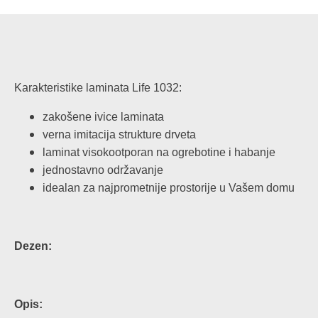
Karakteristike laminata Life 1032:
zakošene ivice laminata
verna imitacija strukture drveta
laminat visokootporan na ogrebotine i habanje
jednostavno održavanje
idealan za najprometnije prostorije u Vašem domu
Dezen:
Opis: