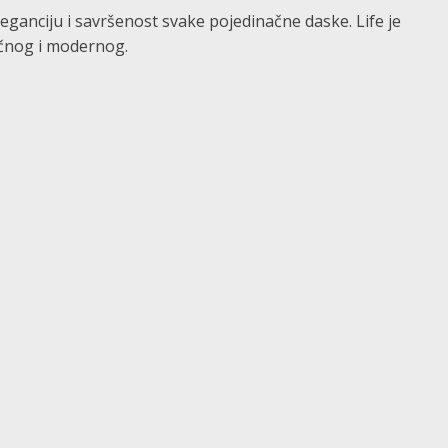
eganciju i savršenost svake pojedinačne daske. Life je
ičnog i modernog.