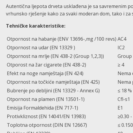
Autentična ljepota drveta usklađena je sa savremenim pot
vrhunsko rješenje kako za svaki moderan dom, tako i za 
Tehničke karakteristike:
Otpornost na habanje (ENV 13696-‚mg /100 revs)
AC4
Otpornost na udar (EN 13329 )
IC2
Otpornost na mrlje (EN 438-2 (Group 1,2,3))
Group 
Otporost na žar cigarete (EN 438-2)
≥ 4
Efekt na noge namještaja (EN 424)
Nema 
Otpornost na točkiće namještaja (EN 425)
Nema p
Bubrenje po debljini (EN 13329 - Annex G)
≤ 18 %
Otpornost na plamen (EN 13501-1)
Cfl-s1
Emisija Formaldehida (EN 717-1)
E1
Protivkliznost (EN 14041/EN 13983)
≥0.30 -
Toplotna otpornost (DIN EN 12667)
≤ 0.15