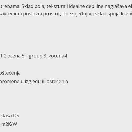
rebama. Sklad boja, tekstura i idealne debljine naglašava el
savremeni poslovni prostor, obezbjeđujući sklad spoja klas
1 2:ocena 5 - group 3: >ocena4
oštećenja
romene u izgledu ili oštećenja
 klasa DS
0 m2K/W