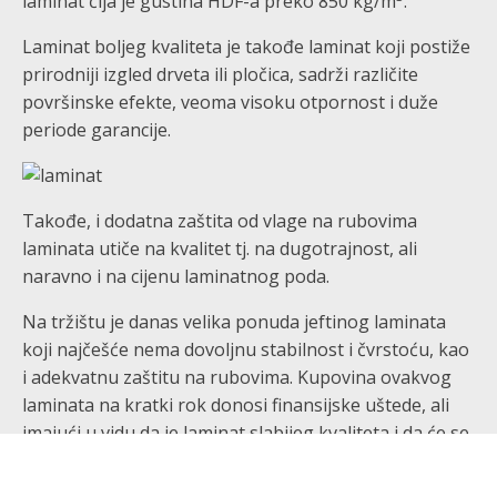
laminat čija je gustina HDF-a preko 850 kg/m
.
Laminat boljeg kvaliteta je takođe laminat koji postiže
prirodniji izgled drveta ili pločica, sadrži različite
površinske efekte, veoma visoku otpornost i duže
periode garancije.
Takođe, i dodatna zaštita od vlage na rubovima
laminata utiče na kvalitet tj. na dugotrajnost, ali
naravno i na cijenu laminatnog poda.
Na tržištu je danas velika ponuda jeftinog laminata
koji najčešće nema dovoljnu stabilnost i čvrstoću, kao
i adekvatnu zaštitu na rubovima. Kupovina ovakvog
laminata na kratki rok donosi finansijske uštede, ali
imajući u vidu da je laminat slabijeg kvaliteta i da će se
znatno brže habati i oštetiti u toku upotrebe, na duži
rok se pokaže da je to bila loša investicija.