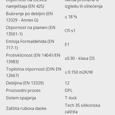
namještaja (EN 425)
izgledu ili oštećenja
Bubrenje po debljini (EN
≤ 18 %
13329 - Annex G)
Otpornost na plamen (EN
Cfl-s1
13501-1)
Emisija Formaldehida (EN
E1
717-1)
Protivkliznost (EN 14041/EN
≥0.30 - klasa DS
13983)
Toplotna otpornost (DIN EN
≤ 0.150 m2K/W
12667)
Debljina (EN 13329)
12
Proizvodni proces
DPL
Sistem spajanja
T-lock
Tech 3S silikonska
Zaštita rubova daske
zaštita