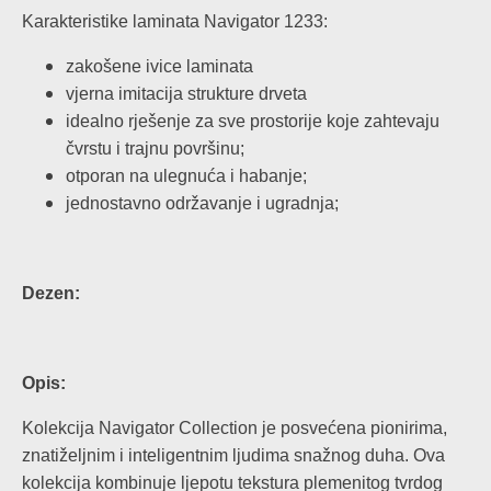
Karakteristike laminata Navigator 1233:
zakošene ivice laminata
vjerna imitacija strukture drveta
idealno rješenje za sve prostorije koje zahtevaju
čvrstu i trajnu površinu;
otporan na ulegnuća i habanje;
jednostavno održavanje i ugradnja;
Dezen:
Opis:
Kolekcija Navigator Collection je posvećena pionirima,
znatiželjnim i inteligentnim ljudima snažnog duha. Ova
kolekcija kombinuje ljepotu tekstura plemenitog tvrdog