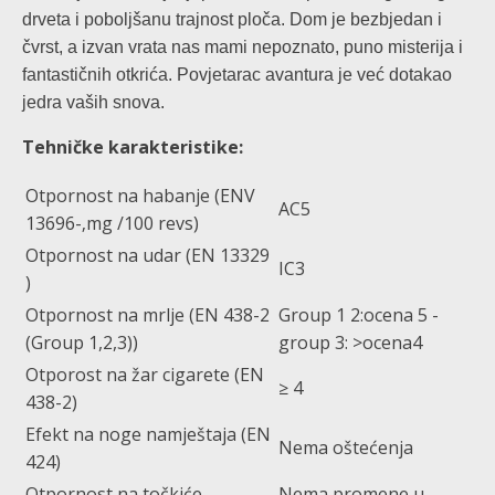
drveta i poboljšanu trajnost ploča. Dom je bezbjedan i
čvrst, a izvan vrata nas mami nepoznato, puno misterija i
fantastičnih otkrića. Povjetarac avantura je već dotakao
jedra vaših snova.
Tehničke karakteristike:
Otpornost na habanje (ENV
AC5
13696-‚mg /100 revs)
Otpornost na udar (EN 13329
IC3
)
Otpornost na mrlje (EN 438-2
Group 1 2:ocena 5 -
(Group 1,2,3))
group 3: >ocena4
Otporost na žar cigarete (EN
≥ 4
438-2)
Efekt na noge namještaja (EN
Nema oštećenja
424)
Otpornost na točkiće
Nema promene u