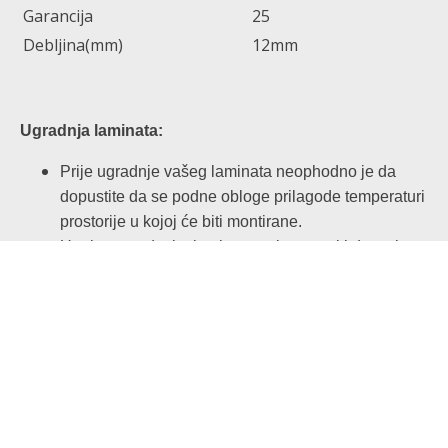
Garancija
25
Debljina(mm)
12mm
Ugradnja laminata:
Prije ugradnje vašeg laminata neophodno je da
dopustite da se podne obloge prilagode temperaturi
prostorije u kojoj će biti montirane.
Upakovane daske laminata treba ostaviti da stoje u
prostoriji najmanje 48 sati prije montaže.
Dok se vaše podne obloge aklimatizuju, iskoristite
priliku da odredite pravac montaže! Uvek treba uzeti
u obzir izvor svetlosti i dužinu prostorije.
Preporučujemo da se ploče polažu po dužini
prostorije ili, ako je prostorija kvadratna, u pravcu
izvora svetlosti.
Pre početka same montaže laminatnog poda, treba