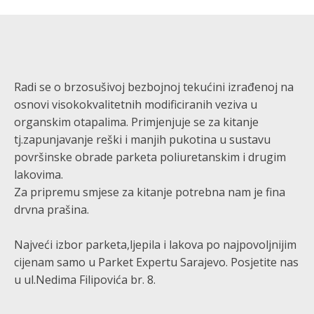
Radi se o brzosušivoj bezbojnoj tekućini izrađenoj na
osnovi visokokvalitetnih modificiranih veziva u
organskim otapalima. Primjenjuje se za kitanje
tj.zapunjavanje reški i manjih pukotina u sustavu
površinske obrade parketa poliuretanskim i drugim
lakovima.
Za pripremu smjese za kitanje potrebna nam je fina
drvna prašina.
Najveći izbor parketa,ljepila i lakova po najpovoljnijim
cijenam samo u Parket Expertu Sarajevo. Posjetite nas
u ul.Nedima Filipovića br. 8.