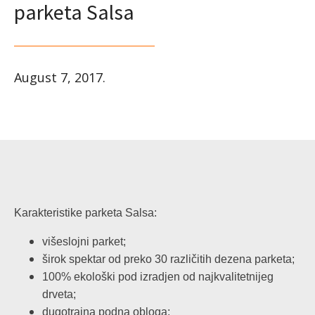
parketa Salsa
August 7, 2017
.
Karakteristike parketa Salsa:
višeslojni parket;
širok spektar od preko 30 različitih dezena parketa;
100% ekološki pod izradjen od najkvalitetnijeg
drveta;
dugotrajna podna obloga;