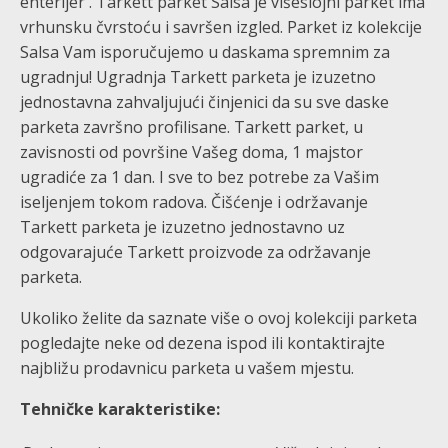
enterijer . Tarkett parket Salsa je višeslojni parket ima
vrhunsku čvrstoću i savršen izgled. Parket iz kolekcije
Salsa Vam isporučujemo u daskama spremnim za
ugradnju! Ugradnja Tarkett parketa je izuzetno
jednostavna zahvaljujući činjenici da su sve daske
parketa završno profilisane. Tarkett parket, u
zavisnosti od površine Vašeg doma, 1 majstor
ugradiće za 1 dan. I sve to bez potrebe za Vašim
iseljenjem tokom radova. Čišćenje i održavanje
Tarkett parketa je izuzetno jednostavno uz
odgovarajuće Tarkett proizvode za održavanje
parketa.
Ukoliko želite da saznate više o ovoj kolekciji parketa
pogledajte neke od dezena ispod ili kontaktirajte
najbližu prodavnicu parketa u vašem mjestu.
Tehničke karakteristike: