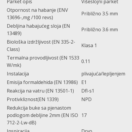
Parket opis
Višeslojni parket
Otpornost na habanje (ENV
Približno 3.5 mm
13696-‚mg /100 revs)
Debljina habajućeg sloja (EN
Približno 3.6 mm
13489)
Biološka izdržljivost (EN 335-2-
Klasa 1
Class)
Termalna provodljivost (EN 1533
0.11
W/mk)
Instalacija
plivajuća/lepljenjem
Emisija formaldehida (EN 13986)
E1
Reakcija na vatru (EN 13501-1)
Dfl-s1
Protivkliznost(EN 1339)
NPD
Redukcija buke sa pjenastom
podlogom debljine 2mm (EN ISO
17
712-2-Lw-dB)
Inspiracija
Drvo