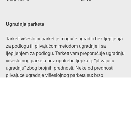
Ugradnja parketa
Tarkett višeslojni parket je moguće ugraditi bez ljepljenja
za podlogu ili plivajućom metodom ugradnje i sa
ljepljenjem za podlogu. Tarkett vam preporučuje ugradnju
višeslojnog parketa bez upotrebe ljepka tj. “plivajuću
ugradnju” zbog brojnih prednosti. Neke od prednosti
plivajuće ugradnje višeslojnog parketa su: brzo
postavljanje parketa, korišćenje parketa neposredno
posle ugradnje I eliminisanje potrebe za dodatnim
troškovima nastalim upotrebom lepka.
Za razliku od ljepljenja za podlogu kod plivajuće
ugradnje parketa, daske parketa su jednostavno
pričvršćene jedna za drugu i položene za pod.